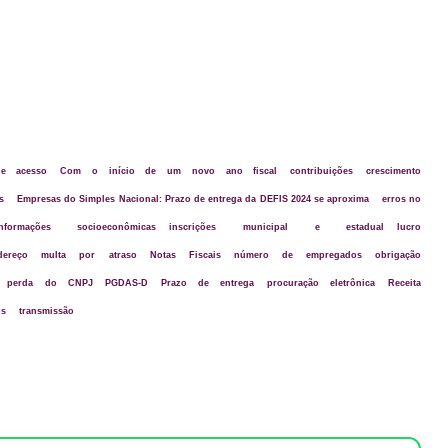
e acesso
Com o início de um novo ano fiscal
contribuições
crescimento
s
Empresas do Simples Nacional: Prazo de entrega da DEFIS 2024 se aproxima
erros no
informações socioeconômicas
inscrições municipal e estadual
lucro
ereço
multa por atraso
Notas Fiscais
número de empregados
obrigação
perda do CNPJ
PGDAS-D
Prazo de entrega
procuração eletrônica
Receita
os
transmissão