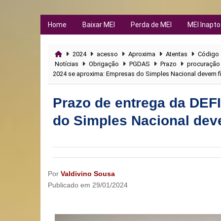
Home
Baixar MEI
Perda de MEI
MEI Inapto
2024
acesso
Aproxima
Atentas
Código
Notícias
Obrigação
PGDAS
Prazo
procuração
2024 se aproxima: Empresas do Simples Nacional devem fi
Prazo de entrega da DEF
do Simples Nacional deve
Por
Valdivino Sousa
Publicado em
29/01/2024