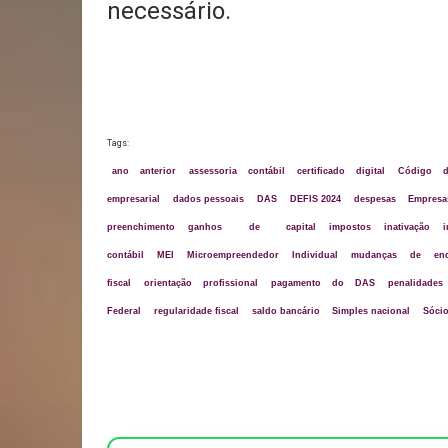
necessário.
Tags:
ano anterior
assessoria contábil
certificado digital
Código d
empresarial
dados pessoais
DAS
DEFIS 2024
despesas
Empresa
preenchimento
ganhos de capital
impostos
inativação
contábil
MEI
Microempreendedor Individual
mudanças de end
fiscal
orientação profissional
pagamento do DAS
penalidades
Federal
regularidade fiscal
saldo bancário
Simples nacional
Sóci