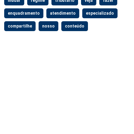
mudar
regime
tributário
veja
fazer
enquadramento
atendimento
especializado
compartilhe
nosso
conteúdo