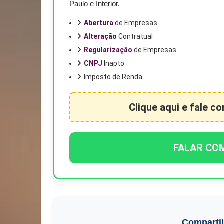
Paulo e Interior.
Abertura
de Empresas
Alteração
Contratual
Regularização
de Empresas
CNPJ
Inapto
Imposto de Renda
Clique aqui e fale c
FALAR CO
Comparti