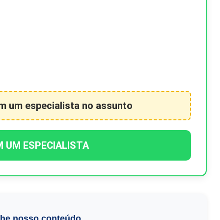
om um especialista no assunto
M UM ESPECIALISTA
lhe nosso conteúdo