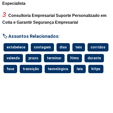
Especialista
3
Consultoria Empresarial Suporte Personalizado em
Cotia e Garantir Segurança Empresarial
🏷️ Assuntos Relacionados:
estabelece
contagem
dias
teis
corridos
valendo
prazo
terminar
ltimo
durante
fase
transição
tecnológica
leia
https