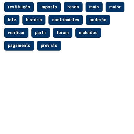
restituição
imposto
renda
maio
maior
lote
história
contribuintes
poderão
verificar
partir
foram
incluídos
pagamento
previsto