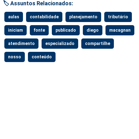
🏷️ Assuntos Relacionados:
aulas
contabilidade
planejamento
tributário
iniciam
fonte
publicado
diego
macagnan
atendimento
especializado
compartilhe
nosso
conteúdo