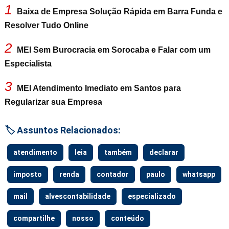
1
Baixa de Empresa Solução Rápida em Barra Funda e
Resolver Tudo Online
2
MEI Sem Burocracia em Sorocaba e Falar com um
Especialista
3
MEI Atendimento Imediato em Santos para
Regularizar sua Empresa
🏷️ Assuntos Relacionados:
atendimento
leia
também
declarar
imposto
renda
contador
paulo
whatsapp
mail
alvescontabilidade
especializado
compartilhe
nosso
conteúdo