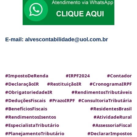
E-mail: alvescontabilidade@uol.com.br
#ImpostoDeRenda
#IRPF2024
#Contador
#DeclaraçãoIR
#RestituiçãoIR
#CronogramaIRPF
#ObrigatoriedadeIR
#RendimentosTributáveis
#DeduçõesFiscais
#PrazoIRPF
#ConsultoriaTributária
#BenefíciosFiscais
#ResidentesBrasil
#RendimentosIsentos
#AtividadeRural
#EspecialistaTributário
#AssessoriaFiscal
#PlanejamentoTributário
#DeclararImpostos