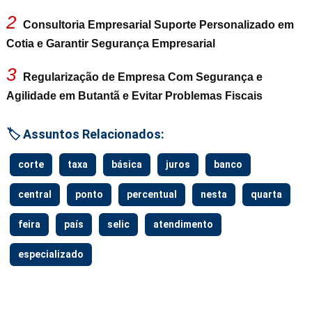
2
Consultoria Empresarial Suporte Personalizado em
Cotia e Garantir Segurança Empresarial
3
Regularização de Empresa Com Segurança e
Agilidade em Butantã e Evitar Problemas Fiscais
🏷️ Assuntos Relacionados:
corte
taxa
básica
juros
banco
central
ponto
percentual
nesta
quarta
feira
país
selic
atendimento
especializado