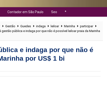
Contador em São Paulo
Seo
*
w
Gestão
Guedes
indaga
leiloar
Marinha
participar
 gestão pública e indaga por que não é possível leiloar praia da Marinha
blica e indaga por que não é
 Marinha por US$ 1 bi