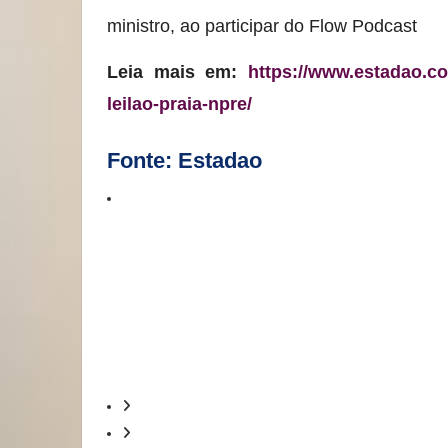
ministro, ao participar do Flow Podcast
Leia mais em:
https://www.estadao.c
leilao-praia-npre/
Fonte: Estadao
Economista de Lula: 'Vamos acab
arcabouço fiscal'
Guilherme Mello, economista do PT, afirma qu
carga tributária, mas uma composição diferente 
Godoy: 'Lula usa Bolsonaro para não dizer o q
Verifica: Eleitor não perderá voto por apertar a