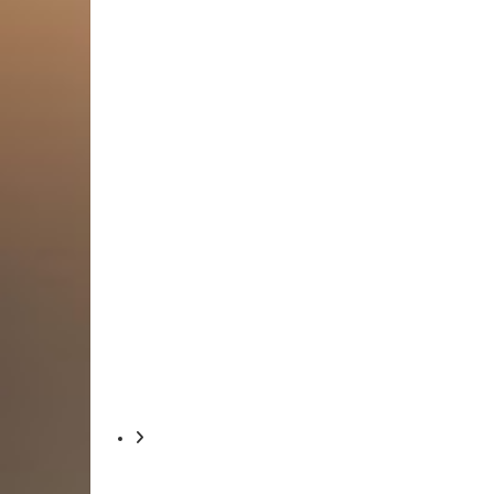
tempo
Chuva em São Paulo derruba muro de obra do metrô
Capital paulista tem dia chuvoso e frio; há alert
saúde
Estelionato sentimental, como o do 'galã' do Tinder
Na Justiça de São Paulo, há dezenas de processos
CANDIDATA AO SENADO
Para barrar eleição de Damares, esquerdistas preg
Disputa também divide base bolsonarista no DF; Mi
Futebol
Briga entre torcida do Palmeiras e Cruzeiro deixa f
Bandeiras com mastro voltam a ser permitidas
INTERIOR DE SP