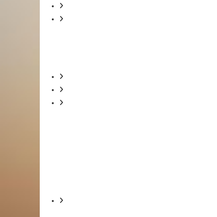
PDT pede quebra de sigilo ao TSE por suspeit
O que esperar do debate presidencial na Globo
disputa eleitoral
Presidente do partido de Bolsonaro diz que sala do
Lula vai a 46% e abre 13 pontos sobre Bolson
Quem venceu o debate sobre o governo de SP n
Eleições 2022: veja o desempenho dos preside
GESTÃO PÚBLICA
Guedes questiona por que não é possível leiloar pr
REINO UNIDO
Rainha Elizabeth II fez último pedido à família real; 
Príncipe George dá 'carteirada' em briga na e