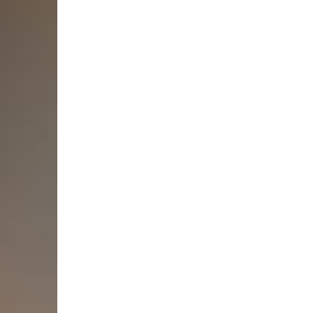
Vídeo: Cãozinho 'gatuno' tenta levar ovelha de pelú
Câmeras de segurança flagraram a ação do 'melian
Saúde
Alzheimer: Remédio experimental desacelera declín
RÚSSIA
Quanto devemos nos preocupar com ameaça nuclear
MODA
a coleção inspirada na cultura africana e marca é
Opinião do Estadão