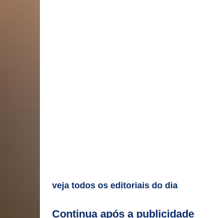
Lula não gosta de 'capiau'
O medo que corrói a democracia
veja todos os editoriais do dia
Continua após a publicidade