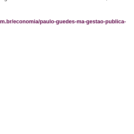
om.br/economia/paulo-guedes-ma-gestao-publica-
ar com o teto de gastos e criar um novo
e, em eventual novo governo Lula, não haveria aumento de
dos tributos
ue pensa'
 tecla 'confirma' durante o aviso de 'confira'