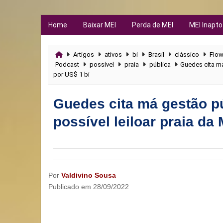
Home
Baixar MEI
Perda de MEI
MEI Inapto
Artigos
ativos
bi
Brasil
clássico
Flo
Podcast
possível
praia
pública
Guedes cita má
por US$ 1 bi
Guedes cita má gestão pú
possível leiloar praia da
Por
Valdivino Sousa
Publicado em
28/09/2022