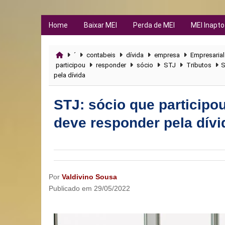
Home
Baixar MEI
Perda de MEI
MEI Inapto
´
contabeis
dívida
empresa
Empresarial
participou
responder
sócio
STJ
Tributos
S
pela dívida
STJ: sócio que particip
deve responder pela dívi
Por
Valdivino Sousa
Publicado em
29/05/2022