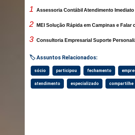
1
Assessoria Contábil Atendimento Imediato 
2
MEI Solução Rápida em Campinas e Falar 
3
Consultoria Empresarial Suporte Personali
🏷️ Assuntos Relacionados:
sócio
participou
fechamento
empre
atendimento
especializado
compartilhe