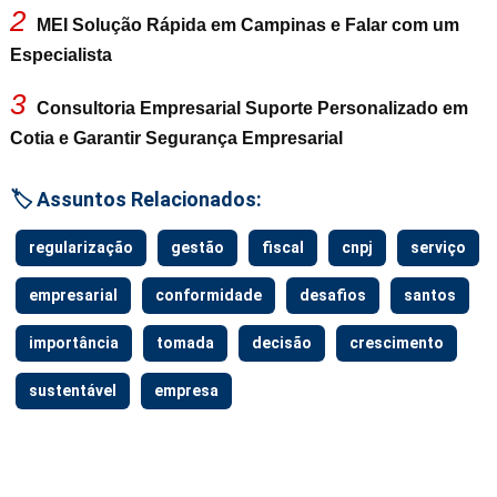
2
MEI Solução Rápida em Campinas e Falar com um
Especialista
3
Consultoria Empresarial Suporte Personalizado em
Cotia e Garantir Segurança Empresarial
🏷️ Assuntos Relacionados:
regularização
gestão
fiscal
cnpj
serviço
empresarial
conformidade
desafios
santos
importância
tomada
decisão
crescimento
sustentável
empresa