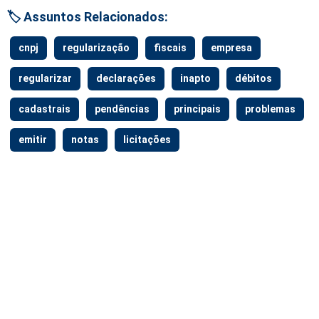
🏷️ Assuntos Relacionados:
cnpj
regularização
fiscais
empresa
regularizar
declarações
inapto
débitos
cadastrais
pendências
principais
problemas
emitir
notas
licitações