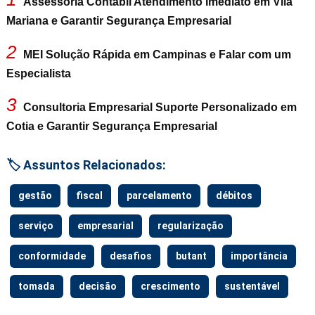
Assessoria Contábil Atendimento Imediato em Vila
Mariana e Garantir Segurança Empresarial
2
MEI Solução Rápida em Campinas e Falar com um
Especialista
3
Consultoria Empresarial Suporte Personalizado em
Cotia e Garantir Segurança Empresarial
🏷️ Assuntos Relacionados:
gestão
fiscal
parcelamento
débitos
serviço
empresarial
regularização
conformidade
desafios
butant
importância
tomada
decisão
crescimento
sustentável