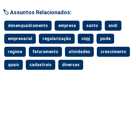
🏷️ Assuntos Relacionados:
desenquadramento
empresa
santo
andr
empresarial
regularização
cnpj
pode
regime
faturamento
atividades
crescimento
quais
cadastrais
diversas