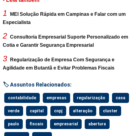
1
MEI Solução Rápida em Campinas e Falar com um
Especialista
2
Consultoria Empresarial Suporte Personalizado em
Cotia e Garantir Segurança Empresarial
3
Regularização de Empresa Com Segurança e
Agilidade em Butantã e Evitar Problemas Fiscais
🏷️ Assuntos Relacionados:
contabilidade
empresas
regularização
casa
verde
capital
cnpj
alteração
cluster
paulo
fiscais
empresarial
abertura