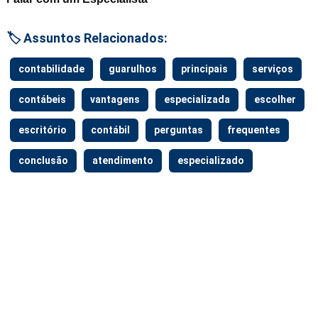
🏷️ Assuntos Relacionados:
contabilidade
guarulhos
principais
serviços
contábeis
vantagens
especializada
escolher
escritório
contábil
perguntas
frequentes
conclusão
atendimento
especializado